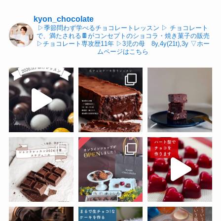
kyon_chocolate
▷季節問わず学べるチョコレートレッスン
▷ チョコレート
で、満たされる🍫がコンセプトのショコラ・焼き菓子の販売
▷チョコレート専攻歴11年
▷3児の母 8y,4y(21t),3y
▽ホー
ムページはこちら