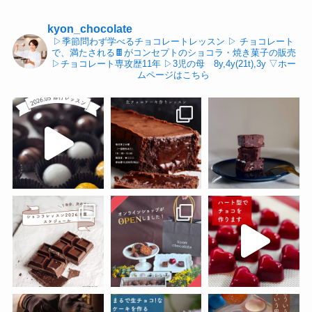
kyon_chocolate
▷季節問わず学べるチョコレートレッスン
▷ チョコレート
で、満たされる🍫がコンセプトのショコラ・焼き菓子の販売
▷チョコレート専攻歴11年
▷3児の母 8y,4y(21t),3y
▽ホー
ムページはこちら